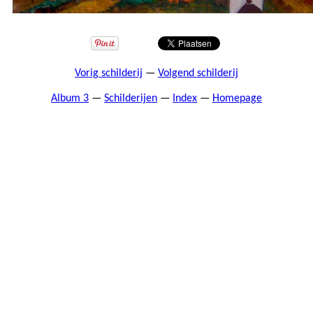
Vorig schilderij
—
Volgend schilderij
Album 3
—
Schilderijen
—
Index
—
Homepage